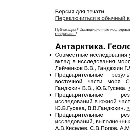
Версия для печати.
Переключиться в обычный 
Публикации
/
Экспедиционные исследован
геофизика.
/
Антарктика. Геол
Совместные исследования 
вклад в исследования моря
Лейченков В.В., Гандюхин Г.
Предварительные резул
восточной части моря С
Гандюхин В.В., Ю.Б.Гусева.
Предварительные резу
исследований в южной части
Ю.Б.Гусева, В.В.Гандюхин.
>
Предварительные резу
исследований, выполненных
А.В.Киселев, С.В.Попов, А.