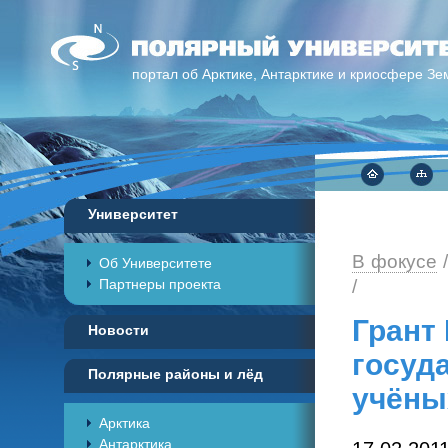
портал об Арктике, Антарктике и криосфере Зе
Университет
В фокусе
Об Университете
Партнеры проекта
/
Грант
Новости
госуд
Полярные районы и лёд
учёны
Арктика
Антарктика