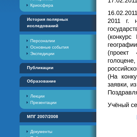
17.02.201
Криосфера
16.02.20
История полярных
2011 г. 
исследований
государст
(конкурс
Персоналии
географии
Основные события
(проект
Экспедиции
голоцене
Публикации
российско
(На конк
Образование
заявки, и
Поздравл
Лекции
Презентации
Учёный се
МПГ 2007/2008
Документы