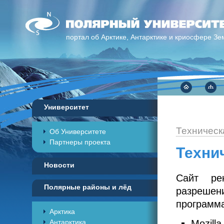
портал об Арктике, Антарктике и криосфере Зе
Университет
Техничес
Об Университете
Партнеры проекта
Техни
Новости
Сайт ре
Полярные районы и лёд
разрешени
программа
Арктика
Антарктика
Mozilla