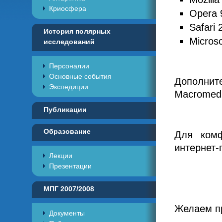
Криосфера
Opera 
Safari 
История полярных
Microso
исследований
Персоналии
Основные события
Дополнит
Экспедиции
Macromedi
Публикации
Образование
Для комф
интернет-
Лекции
Презентации
МПГ 2007/2008
Желаем пр
Документы