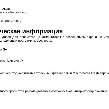
печати.
ься в обычный вид
я информация
/
ческая информация
ендован для просмотра на компьютерах с разрешением экрана не мен
 следующих программах броузерах:
ox 3+
ernet Explorer 7+
но необходимо иметь встроенный флеш-плагин Macromedia Flash версии
ного просмотра рекомендовано высоскоростное интернет-подключение.